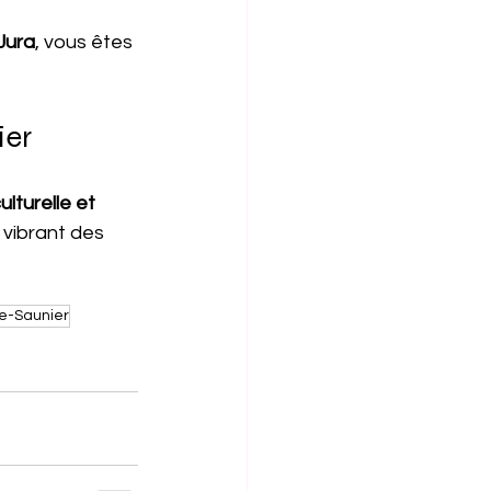
Jura
, vous êtes 
ier
lturelle et 
 vibrant des 
e-Saunier