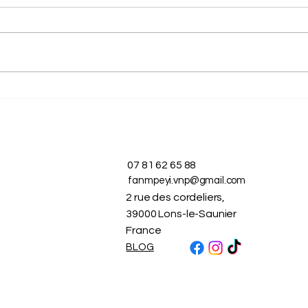
Kompa : Le battement
Zouk
élégant d’Haïti
du c
07 81 62 65 88
fanmpeyi.vnp@gmail.com
2 rue des cordeliers,
39000 Lons-le-Saunier
France
BLOG