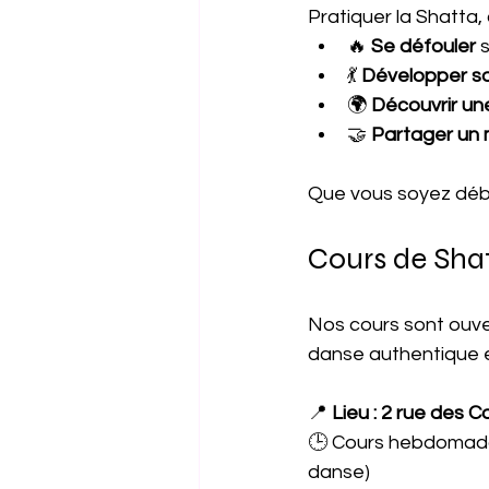
Pratiquer la Shatta, 
🔥 
Se défouler
 
💃 
Développer so
🌍 
Découvrir un
🤝 
Partager un 
Que vous soyez débu
Cours de Sha
Nos cours sont ouve
danse authentique 
📍 
Lieu : 2 rue des C
🕒 Cours hebdomadai
danse)