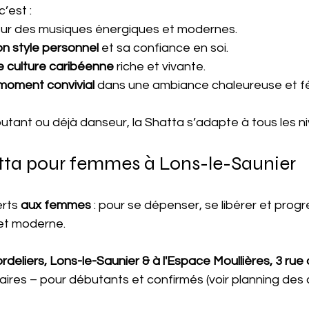
c’est :
sur des musiques énergiques et modernes.
n style personnel
 et sa confiance en soi.
e culture caribéenne
 riche et vivante.
moment convivial
 dans une ambiance chaleureuse et fé
tant ou déjà danseur, la Shatta s’adapte à tous les n
tta pour femmes à Lons-le-Saunier
rts 
aux femmes 
: pour se dépenser, se libérer et prog
et moderne.
ordeliers, Lons-le-Saunier & à l'Espace Moullières, 3 rue
res – pour débutants et confirmés (voir planning des 