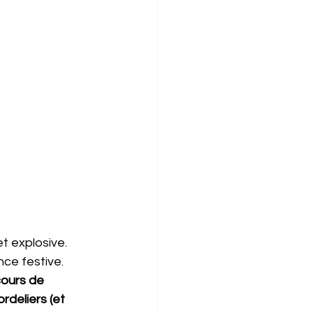
t explosive.
nce festive.
ours de 
rdeliers (et 