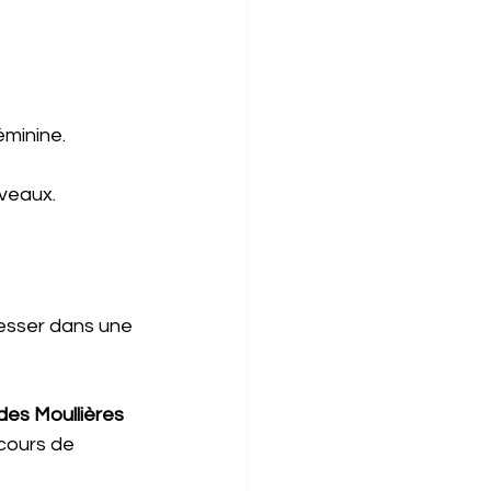
minine.
iveaux.
resser dans une 
 des Moullières
cours de 