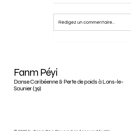
Rédigez un commentaire...
Street Dance à Lons-le-
Saunier : une danse urbaine
pour enfants et adultes
Fanm Péyi
Danse Caribéenne & Perte de poids à Lons-le-
Saunier (39)