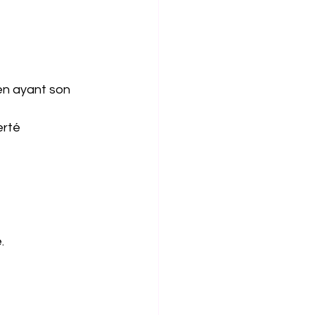
en ayant son 
rté 
.