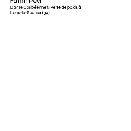
Fanm Péyi
Danse Caribéenne & Perte de poids à
Lons-le-Saunier (39)
07 81 62 65 88
fanmpeyi.vnp@gmail.com
2 rue des cordeliers,
39000 Lons-le-Saunier
France
BLOG
Politique de confidentialité
Déclaration d'accessibilité
Conditions générales
Politique de remboursement
© 2025 by Fanm Péyi. Powered and
secured by
Wix