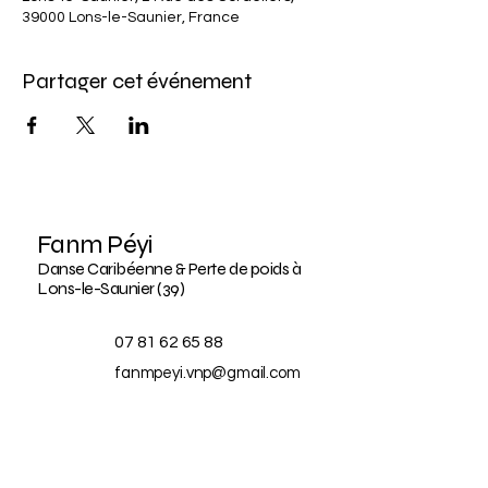
39000 Lons-le-Saunier, France
Partager cet événement
Fanm Péyi
Danse Caribéenne & Perte de poids à
Lons-le-Saunier (39)
07 81 62 65 88
fanmpeyi.vnp@gmail.com
2 rue des cordeliers,
39000 Lons-le-Saunier
France
BLOG