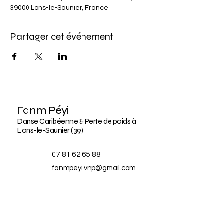
39000 Lons-le-Saunier, France
Partager cet événement
Fanm Péyi
Danse Caribéenne & Perte de poids à
Lons-le-Saunier (39)
07 81 62 65 88
fanmpeyi.vnp@gmail.com
2 rue des cordeliers,
39000 Lons-le-Saunier
France
BLOG