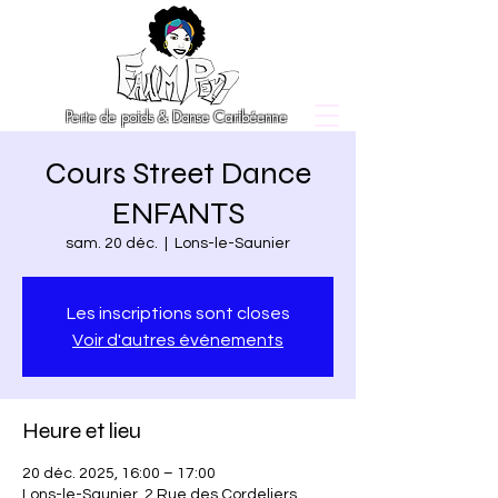
Perte de poids & Danse Caribéenne
Cours Street Dance
ENFANTS
sam. 20 déc.
  |  
Lons-le-Saunier
Les inscriptions sont closes
Voir d'autres événements
Heure et lieu
20 déc. 2025, 16:00 – 17:00
Lons-le-Saunier, 2 Rue des Cordeliers,