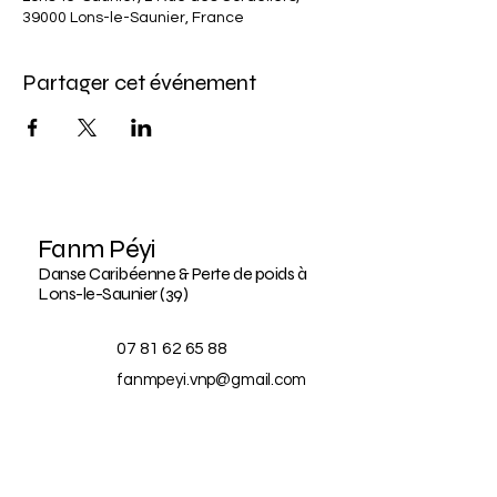
39000 Lons-le-Saunier, France
Partager cet événement
Fanm Péyi
Danse Caribéenne & Perte de poids à
Lons-le-Saunier (39)
07 81 62 65 88
fanmpeyi.vnp@gmail.com
2 rue des cordeliers,
39000 Lons-le-Saunier
France
BLOG