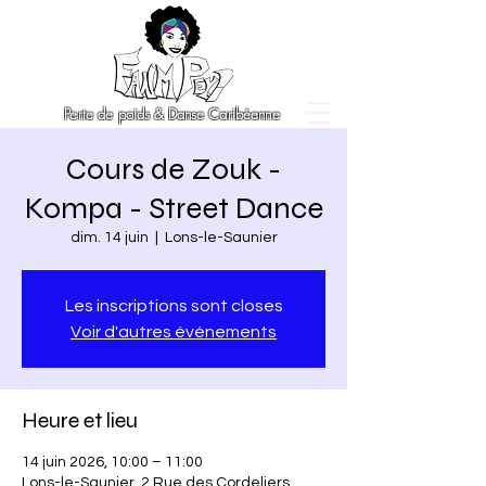
Perte de poids & Danse Caribéenne
Cours de Zouk -
Kompa - Street Dance
dim. 14 juin
  |  
Lons-le-Saunier
Les inscriptions sont closes
Voir d'autres événements
Heure et lieu
14 juin 2026, 10:00 – 11:00
Lons-le-Saunier, 2 Rue des Cordeliers,