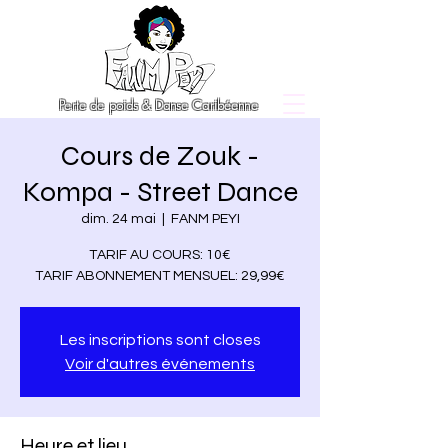
Perte de poids & Danse Caribéenne
Cours de Zouk -
Kompa - Street Dance
dim. 24 mai
  |  
FANM PEYI
TARIF AU COURS: 10€
TARIF ABONNEMENT MENSUEL: 29,99€
Les inscriptions sont closes
Voir d'autres événements
Heure et lieu