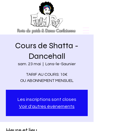
Perte de poids & Danse Caribéenne
Cours de Shatta -
Dancehall
sam. 23 mai
  |  
Lons-le-Saunier
TARIF AU COURS: 10€
OU ABONNEMENT MENSUEL
Les inscriptions sont closes
Voir d'autres événements
Heure et lieu