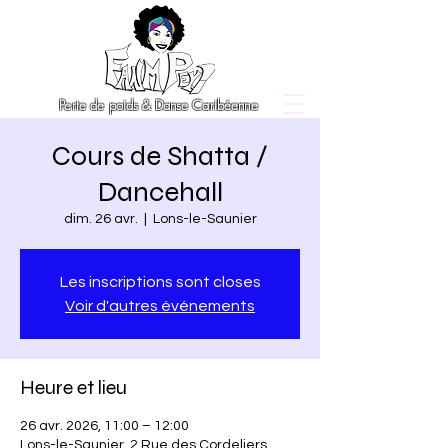
Perte de poids & Danse Caribéenne
Cours de Shatta /
Dancehall
dim. 26 avr.
  |  
Lons-le-Saunier
Les inscriptions sont closes
Voir d'autres événements
Heure et lieu
26 avr. 2026, 11:00 – 12:00
Lons-le-Saunier, 2 Rue des Cordeliers,