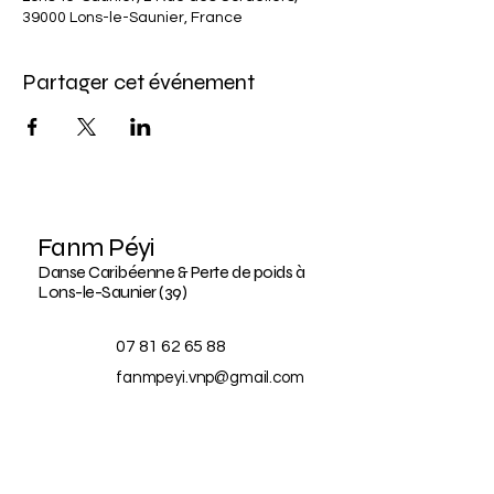
39000 Lons-le-Saunier, France
Partager cet événement
Fanm Péyi
Danse Caribéenne & Perte de poids à
Lons-le-Saunier (39)
07 81 62 65 88
fanmpeyi.vnp@gmail.com
2 rue des cordeliers,
39000 Lons-le-Saunier
France
BLOG