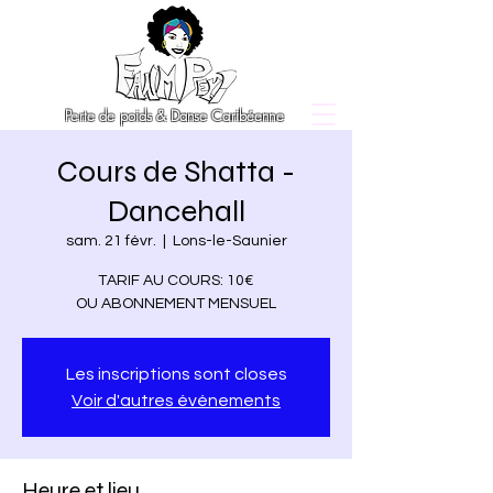
Perte de poids & Danse Caribéenne
Cours de Shatta -
Dancehall
sam. 21 févr.
  |  
Lons-le-Saunier
TARIF AU COURS: 10€
OU ABONNEMENT MENSUEL
Les inscriptions sont closes
Voir d'autres événements
Heure et lieu