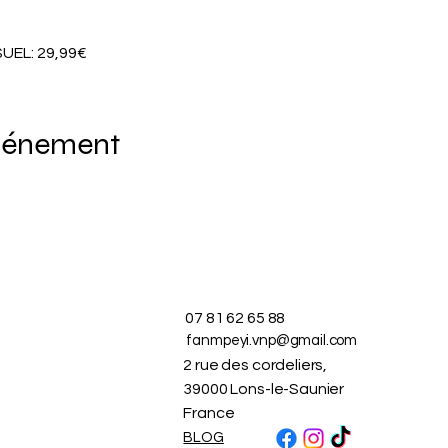
EL: 29,99€
événement
07 81 62 65 88
fanmpeyi.vnp@gmail.com
2 rue des cordeliers,
39000 Lons-le-Saunier
France
BLOG