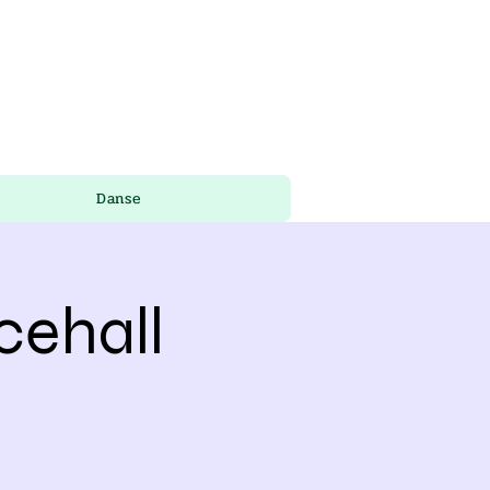
Danse
cehall