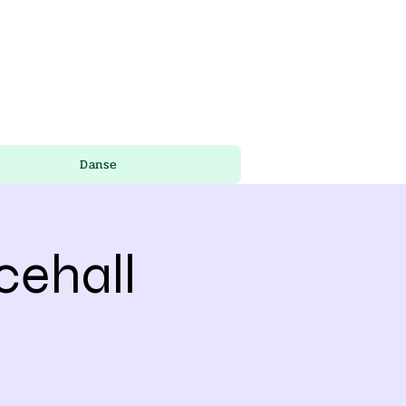
Danse
cehall