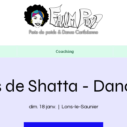
Perte de poids & Danse Caribéenne
Coaching
 de Shatta - Dan
dim. 18 janv.
  |  
Lons-le-Saunier