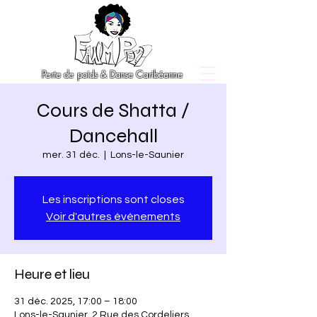
Perte de poids & Danse Caribéenne
Cours de Shatta /
Dancehall
mer. 31 déc.
  |  
Lons-le-Saunier
Les inscriptions sont closes
Voir d'autres événements
Heure et lieu
31 déc. 2025, 17:00 – 18:00
Lons-le-Saunier, 2 Rue des Cordeliers,