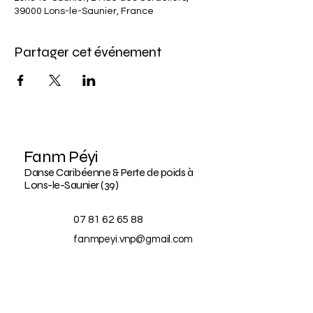
39000 Lons-le-Saunier, France
Partager cet événement
Fanm Péyi
Danse Caribéenne & Perte de poids à
Lons-le-Saunier (39)
07 81 62 65 88
fanmpeyi.vnp@gmail.com
2 rue des cordeliers,
39000 Lons-le-Saunier
France
BLOG